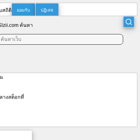
ยอมรับ
ปฏิเสธ
บสถิติ
Slzii.com ค้นหา
ัน
ลางสต็อกที่