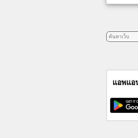
เครือ
ข่าย
สังคม
ข่าว
ไอคอน
ฟรี
ChatGPT
แอพแอน
วิกิ
ราย
ชื่อ
ผู้
ติดต่อ
เกม