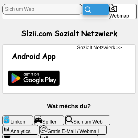
Webmap
Neiegkeeten
Slzii.com Sozialt Netzwierk
Gratis
Symboler
Sozialt Netzwierk >>
ChatGPT
Android App
Wiki
Kontakter
Spiller
Wat méchs du?
Sich
Linken
Spiller
Sich um Web
um
Web
Analytics
Gratis E-Mail / Webmail