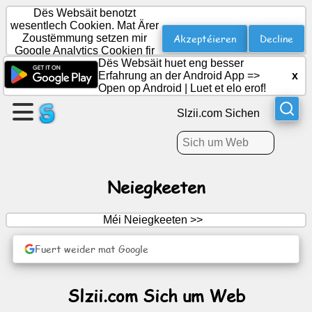
Dës Websäit benotzt
wesentlech Cookien. Mat Ärer
Akzeptéieren
Decline
Zoustëmmung setzen mir
Google Analytics Cookien fir
Schafen
Statistiken.
Dës Websäit huet eng besser
eng
Erfahrung an der Android App =>
x
Säit
Open op Android
|
Luet et elo erof!
Slzii.com Sichen
Grupp
erstellen
Neiegkeeten
Artikelen
Méi Neiegkeeten >>
Agenda
Fuert weider mat Google
Ënnerhaalung
Slzii.com Sich um Web
Sozialt
Netzwierk