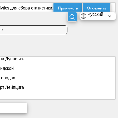
Принимать
Отклонить
tics для сбора статистики.
Русский
а Дунае из-
ндской
 городах
рт Лейпцига