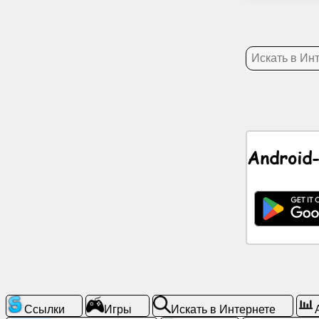
Новости
Бесплатные
иконки
ЧатGPT
Android
Вики
Контакты
Игры
Искать
в
Интернете
Ссылки
Игры
Искать в Интернете