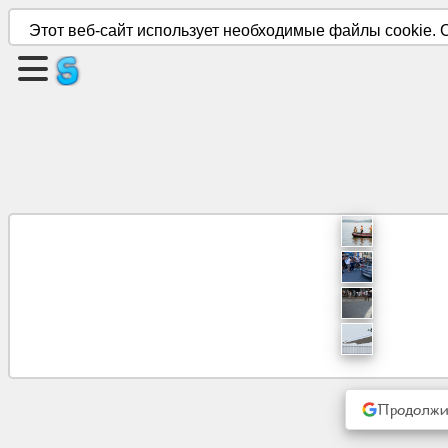
Этот веб-сайт использует необходимые файлы cookie. С
Создать
страницу
Создать
группу
Статьи
Повестка
дня
Развлечение
Продолжит
Социальная
сеть