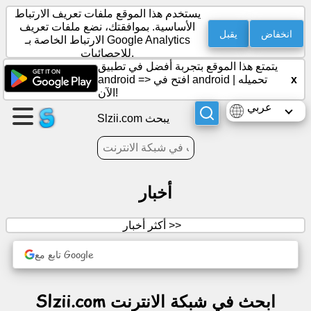
يستخدم هذا الموقع ملفات تعريف الارتباط
الأساسية. بموافقتك، نضع ملفات تعريف
انخفاض
يقبل
الارتباط الخاصة بـ Google Analytics
للإحصائيات.
إنشاء
يتمتع هذا الموقع بتجربة أفضل في تطبيق
صفحة
x
تحميله
|
افتح في android
android =>
الآن!
عربي
إنشاء
Slzii.com يبحث
مجموعة
مقالات
أخبار
جدول
أكثر أخبار >>
أعمال
تابع مع Google
ترفيه
Slzii.com ابحث في شبكة الانترنت
شبكة