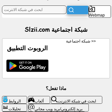
اجتماعية
أخبار
Webmap
أيقونات
Slzii.com شبكة اجتماعية
مجانية
شبكة اجتماعية >>
الدردشة
الروبوت التطبيق
ويكي
جهات
الاتصال
ماذا تفعل؟
ألعاب
ابحث
ابحث في شبكة الانترنت
ألعاب
الروابط
في
بريد إلكتروني/بريد ويب مجاني
تحليلات
شبكة