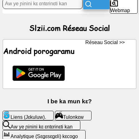
Webmap
Ɲɛnajɛ
Slzii.com Réseau Social
Réseau
Social
Réseau Social >>
Kunnafoniw
Android porogaramu
Icons
gratuits
(Icons)
minnu
bɛ
yen
I be ka mun kɛ?
ChatGPT
Liens (Jɛkuluw).
Tulonkɛw
ye
Aw ye ɲinini kɛ ɛntɛrinɛti kan
Wiki
Analytique (Sɛgɛsɛgɛli) kɛcogo