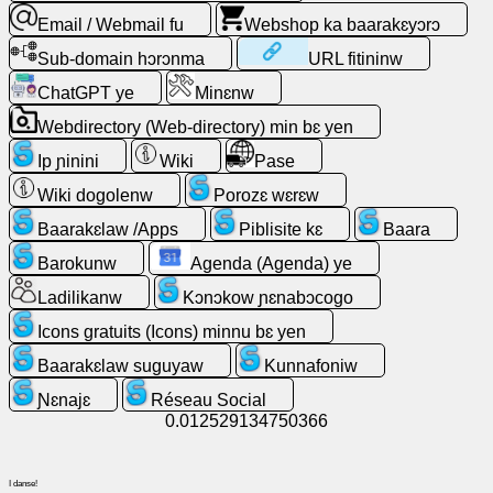
Email / Webmail fu
Webshop ka baarakɛyɔrɔ
Ladilikanw
Sub-domain hɔrɔnma
URL fitininw
ChatGPT ye
Minɛnw
Tulonkɛw
Webdirectory (Web-directory) min bɛ yen
Aw
Ip ɲinini
Wiki
Pase
ye
Wiki dogolenw
Porozɛ wɛrɛw
ɲinini
kɛ
Baarakɛlaw /Apps
Piblisite kɛ
Baara
ɛntɛrinɛti
Barokunw
Agenda (Agenda) ye
kan
Ladilikanw
Kɔnɔkow ɲɛnabɔcogo
Email
Icons gratuits (Icons) minnu bɛ yen
/
Baarakɛlaw suguyaw
Kunnafoniw
Webmail
fu
Ɲɛnajɛ
Réseau Social
0.012529134750366
Analytique
(Sɛgɛsɛgɛli)
I danse!