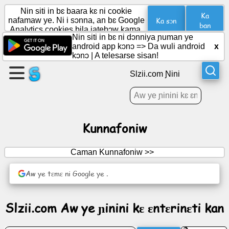
Nin siti in bɛ baara kɛ ni cookie
Ka
Ka sɔn
nafamaw ye. Ni i sɔnna, an bɛ Google
ban
Analytics cookies bila jatebɔw kama.
Nin siti in bɛ ni dɔnniya ɲuman ye
Aw
android app kɔnɔ =>
Da wuli android
x
bɛ
kɔnɔ
|
A telesarse sisan!
ɲɛ
Slzii.com Ɲini
dɔ
Dabɔ
Jɛkulu
dɔ
Kunnafoniw
dabɔ
Caman Kunnafoniw >>
Barokunw
Aw ye tɛmɛ ni Google ye .
Agenda
Slzii.com Aw ye ɲinini kɛ ɛntɛrinɛti kan
(Agenda)
ye