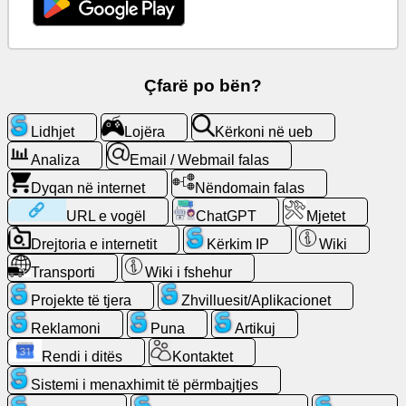
ueb
Email
/
Çfarë po bën?
Webmail
falas
Lidhjet
Lojëra
Kërkoni në ueb
Analiza
Email / Webmail falas
Analiza
Dyqan në internet
Nëndomain falas
Dyqan
URL e vogël
ChatGPT
Mjetet
në
Drejtoria e internetit
Kërkim IP
Wiki
internet
Transporti
Wiki i fshehur
Zhvilluesit/Aplikacionet
Projekte të tjera
Zhvilluesit/Aplikacionet
Reklamoni
Puna
Artikuj
Mjetet
Rendi i ditës
Kontaktet
Sistemi i menaxhimit të përmbajtjes
Puna