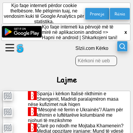
Kjo faqe interneti përdor cookie
thelbësore. Me pëlqimin tuaj, ne
Pranoje
Rënia
vendosim kuki të Google Analytics për
statistika.
Krijo
Kjo faqe interneti ka përvojë më të
një
mirë në aplikacionin android =>
x
faqe
Hapni në android
|
Shkarkojeni tani!
Slzii.com Kërko
Krijo
grup
Lajme
Artikuj
Spanja i kërkon Italisë rikthimin e
Rendi
Shengenit, Madridi paralajmëron masa
i
nëse kufizimet nuk hiqen
ditës
“Mësojnë në ferrin e Ukrainës”/ Alarm për
kthimin e luftëtarëve kolumbianë me
njohuri të rrezikshme
Argëtim
Çfarë po ndodh me Mojtaba Khamenein?
Mediat opozitare iraniane: Mund të vdesë