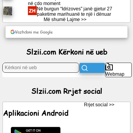
në çdo moment
Rrjet
Në burgun “Idrizoves” janë gjetur 27
social
paketime marihuanë te një i dënuar
Më shumë Lajme >>
Lajme
Vazhdoni me Google
Ikonat
falas
Slzii.com Kërkoni në ueb
ChatGPT
Webmap
Wiki
Slzii.com Rrjet social
Kontaktet
Rrjet social >>
Lojëra
Aplikacioni Android
Kërkoni
në