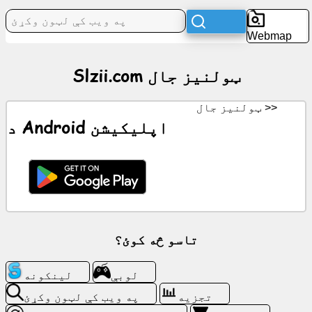
ټولنيز
جال
Webmap
خبرونه
Slzii.com ټولنيز جال
وړیا
ټولنيز جال >>
شبیه
د Android اپلیکیشن
ChatGPT
ويکي
اړیکې
تاسو څه کوئ؟
لوبې
لوبې
لینکونه
په
تجزیه
په ویب کې لټون وکړئ
ویب