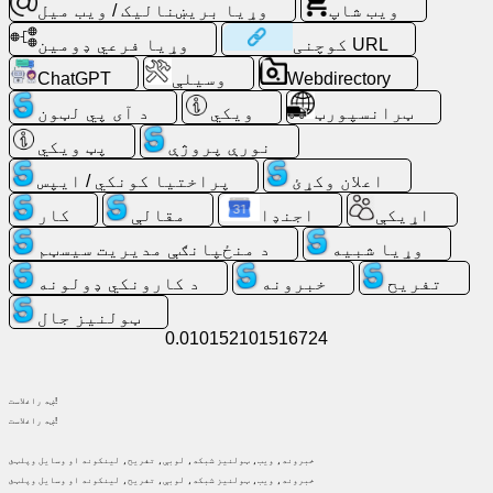
ویب شاپ
وړیا بریښنالیک / ویب میل
کې
لټون
کوچنی URL
وړیا فرعي ډومین
وکړئ
Webdirectory
وسیلې
ChatGPT
ټرانسپورټ
ويکي
د آی پي لټون
وړیا
بریښنالیک
نورې پروژې
پټ ویکي
/
اعلان وکړئ
پراختیا کونکي / ایپس
ویب
میل
اړیکې
اجنډا
مقالې
کار
وړیا شبیه
د منځپانګې مدیریت سیسټم
تجزیه
تفریح
خبرونه
د کارونکي ډولونه
ټولنيز جال
ویب
0.010152101516724
شاپ
پراختیا
ښه راغلاست!
ښه راغلاست!
کونکي
/
خبرونه، ویب، ټولنیز شبکه، لوبې، تفریح، لینکونه او وسایل وپلټئ
ایپس
خبرونه، ویب، ټولنیز شبکه، لوبې، تفریح، لینکونه او وسایل وپلټئ