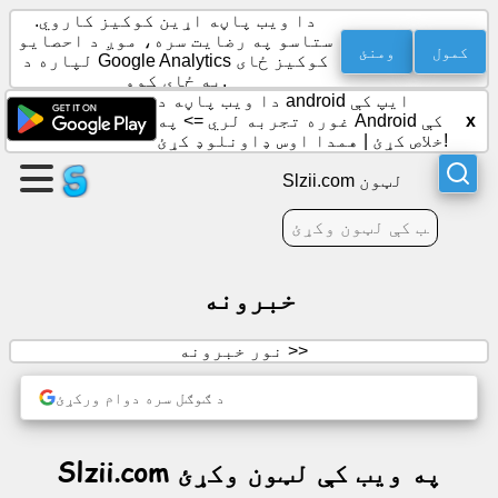
دا ویب پاڼه اړین کوکیز کاروي.
ستاسو په رضایت سره، موږ د احصایو
کمول
ومنئ
لپاره د Google Analytics کوکیز ځای
په ځای کوو.
یوه
دا ویب پاڼه د android ایپ کې
پاڼه
x
غوره تجربه لري =>
په Android کې
جوړه
همدا اوس ډاونلوډ کړئ!
خلاص کړئ
|
کړئ
Slzii.com لټون
ګروپ
جوړ
کړئ
خبرونه
نور خبرونه >>
مقالې
د ګوګل سره دوام ورکړئ
اجنډا
Slzii.com په ویب کې لټون وکړئ
تفریح