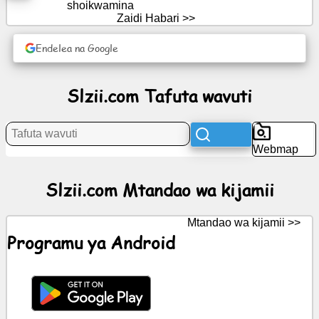
shoikwamina
Zaidi Habari >>
Habari
Endelea na Google
Aikoni
za
Slzii.com Tafuta wavuti
bure
GumzoGPT
Webmap
Wiki
Slzii.com Mtandao wa kijamii
Anwani
Mtandao wa kijamii >>
Programu ya Android
Michezo
Tafuta
wavuti