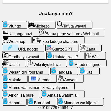
Barua
pepe
Unafanya nini?
ya
bure
Viungo
Michezo
Tafuta wavuti
/
Webmail
Uchanganuzi
Barua pepe ya bure / Webmail
Webshop
Kikoa kidogo cha bure
Uchanganuzi
URL ndogo
GumzoGPT
Zana
Orodha ya wavuti
Utafutaji wa IP
Wiki
Webshop
Usafiri
Wiki iliyofichwa
Miradi mingine
Wasanidi/Programu
Wasanidi/Programu
Tangaza
Kazi
Makala
Ajenda
Anwani
Zana
Mfumo wa usimamizi wa yaliyomo
Kazi
Aikoni za bure
Aina za watumiaji
Habari
Burudani
Mtandao wa kijamii
0.01097297668457
Orodha