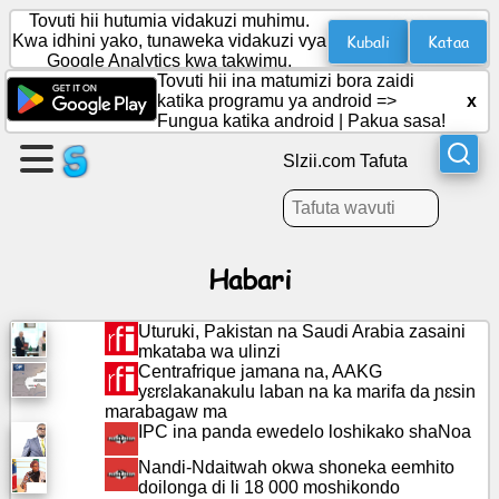
Tovuti hii hutumia vidakuzi muhimu.
Kubali
Kataa
Kwa idhini yako, tunaweka vidakuzi vya
Google Analytics kwa takwimu.
Tovuti hii ina matumizi bora zaidi
Unda
katika programu ya android =>
x
ukurasa
Fungua katika android
|
Pakua sasa!
Slzii.com Tafuta
Unda
kikundi
Habari
Makala
Uturuki, Pakistan na Saudi Arabia zasaini
Ajenda
mkataba wa ulinzi
Centrafrique jamana na, AAKG
yɛrɛlakanakulu laban na ka marifa da ɲɛsin
Burudani
marabagaw ma
IPC ina panda ewedelo loshikako shaNoa
Mtandao
Nandi-Ndaitwah okwa shoneka eemhito
wa
doilonga di li 18 000 moshikondo
kijamii